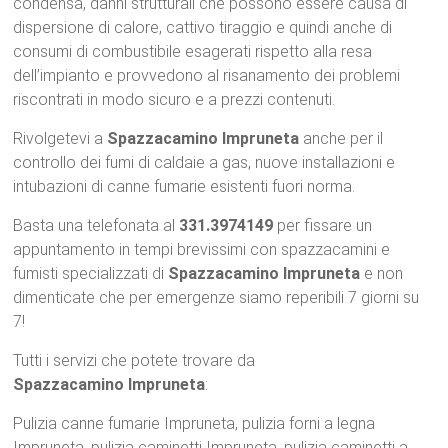
condensa, danni strutturali che possono essere causa di
dispersione di calore, cattivo tiraggio e quindi anche di
consumi di combustibile esagerati rispetto alla resa
dell’impianto e provvedono al risanamento dei problemi
riscontrati in modo sicuro e a prezzi contenuti.
Rivolgetevi a
Spazzacamino Impruneta
anche per il
controllo dei fumi di caldaie a gas, nuove installazioni e
intubazioni di canne fumarie esistenti fuori norma.
Basta una telefonata al
331.3974149
per fissare un
appuntamento in tempi brevissimi con spazzacamini e
fumisti specializzati di
Spazzacamino Impruneta
e non
dimenticate che per emergenze siamo reperibili 7 giorni su
7!
Tutti i servizi che potete trovare da
Spazzacamino Impruneta
:
Pulizia canne fumarie Impruneta, pulizia forni a legna
Impruneta, pulizia caminetti Impruneta, pulizia caminetti a