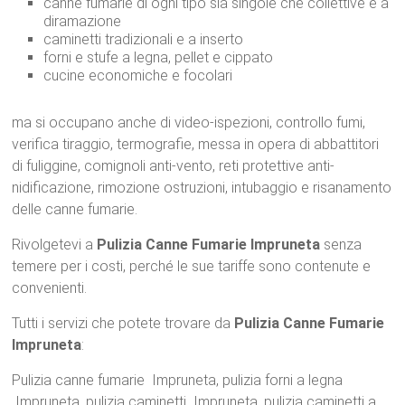
canne fumarie di ogni tipo sia singole che collettive e a
diramazione
caminetti tradizionali e a inserto
forni e stufe a legna, pellet e cippato
cucine economiche e focolari
ma si occupano anche di video-ispezioni, controllo fumi,
verifica tiraggio, termografie, messa in opera di abbattitori
di fuliggine, comignoli anti-vento, reti protettive anti-
nidificazione, rimozione ostruzioni, intubaggio e risanamento
delle canne fumarie.
Rivolgetevi a
Pulizia Canne Fumarie Impruneta
senza
temere per i costi, perché le sue tariffe sono contenute e
convenienti.
Tutti i servizi che potete trovare da
Pulizia Canne Fumarie
Impruneta
:
Pulizia canne fumarie Impruneta, pulizia forni a legna
Impruneta, pulizia caminetti Impruneta, pulizia caminetti a